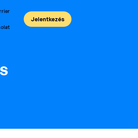
rrier
Jelentkezés
olat
s