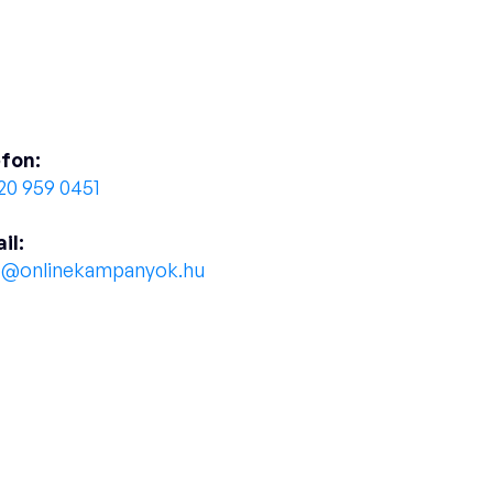
fon:
20 959 0451
il:
o@onlinekampanyok.hu
cy Policy