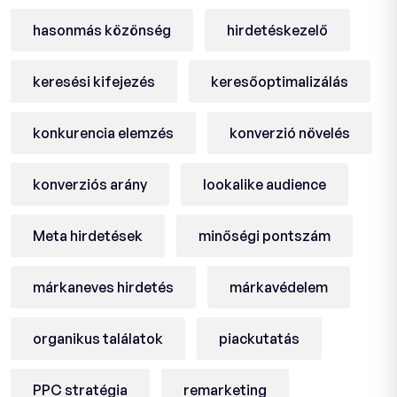
hasonmás közönség
hirdetéskezelő
keresési kifejezés
keresőoptimalizálás
konkurencia elemzés
konverzió növelés
konverziós arány
lookalike audience
Meta hirdetések
minőségi pontszám
márkaneves hirdetés
márkavédelem
organikus találatok
piackutatás
PPC stratégia
remarketing