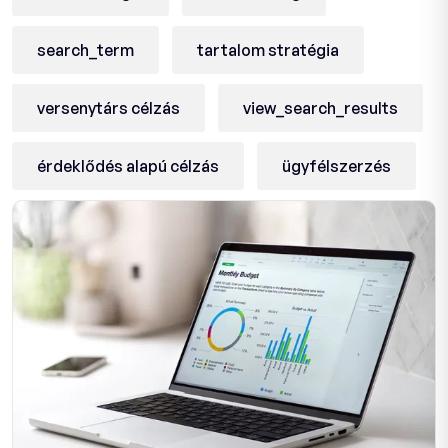
search_term
tartalom stratégia
versenytárs célzás
view_search_results
érdeklődés alapú célzás
ügyfélszerzés