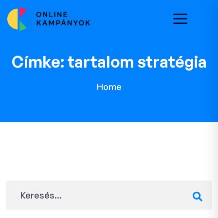
Címke:
tartalom stratégia
Home