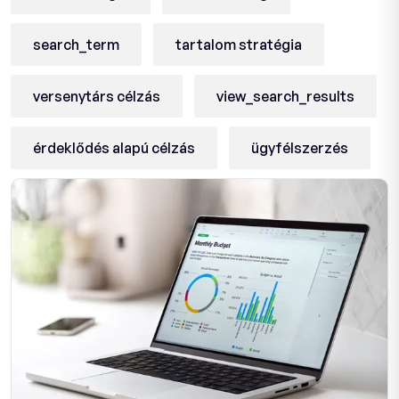
search_term
tartalom stratégia
versenytárs célzás
view_search_results
érdeklődés alapú célzás
ügyfélszerzés