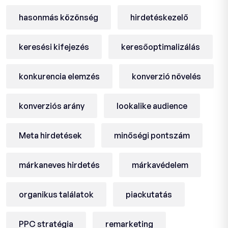
hasonmás közönség
hirdetéskezelő
keresési kifejezés
keresőoptimalizálás
konkurencia elemzés
konverzió növelés
konverziós arány
lookalike audience
Meta hirdetések
minőségi pontszám
márkaneves hirdetés
márkavédelem
organikus találatok
piackutatás
PPC stratégia
remarketing