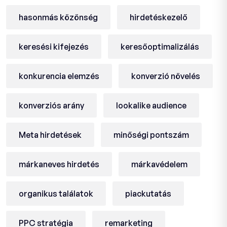
hasonmás közönség
hirdetéskezelő
keresési kifejezés
keresőoptimalizálás
konkurencia elemzés
konverzió növelés
konverziós arány
lookalike audience
Meta hirdetések
minőségi pontszám
márkaneves hirdetés
márkavédelem
organikus találatok
piackutatás
PPC stratégia
remarketing