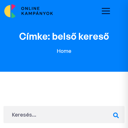
Címke:
belső kereső
Home