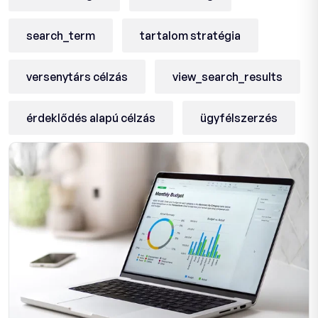
search_term
tartalom stratégia
versenytárs célzás
view_search_results
érdeklődés alapú célzás
ügyfélszerzés